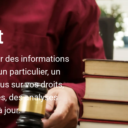
t
r des informations
n particulier, un
s sur vos droits,
s, des analyses
 jour.