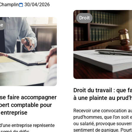
Champlin
30/04/2026
Droit
se
Droit du travail : que f
 se faire accompagner
à une plainte au pru
pert comptable pour
Recevoir une convocation a
 entreprise
prud’hommes, que l’on soit
ou salarié, provoque souven
d’une entreprise représente
sentiment de panique. Pourta
 semé de défis