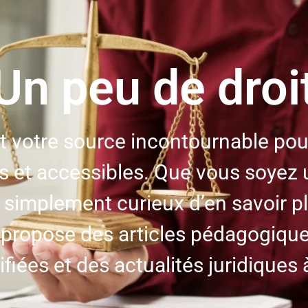
Un peu de droi
t votre source incontournable pou
es et accessibles. Que vous soyez u
 simplement curieux d’en savoir plu
s propose des articles pédagogique
ifiées et des actualités juridiques à