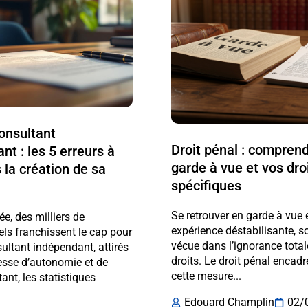
onsultant
Droit pénal : comprend
nt : les 5 erreurs à
garde à vue et vos dro
s la création de sa
spécifiques
.
Se retrouver en garde à vue 
e, des milliers de
expérience déstabilisante, s
ls franchissent le cap pour
vécue dans l’ignorance total
ultant indépendant, attirés
droits. Le droit pénal encad
esse d’autonomie et de
cette mesure...
tant, les statistiques
Edouard Champlin
02/