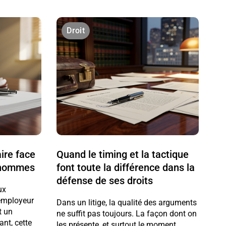
Droit
aire face
Quand le timing et la tactique
d’hommes
font toute la différence dans la
défense de ses droits
ux
 employeur
Dans un litige, la qualité des arguments
t un
ne suffit pas toujours. La façon dont on
nt, cette
les présente, et surtout le moment