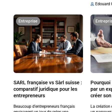
Edouard 
Entreprise
Entrepri
SARL française vs Sàrl suisse :
Pourquoi
comparatif juridique pour les
par un ex
entrepreneurs
créer son
Beaucoup d’entrepreneurs français
La création 
envisagent un jour de créer une
un parcours