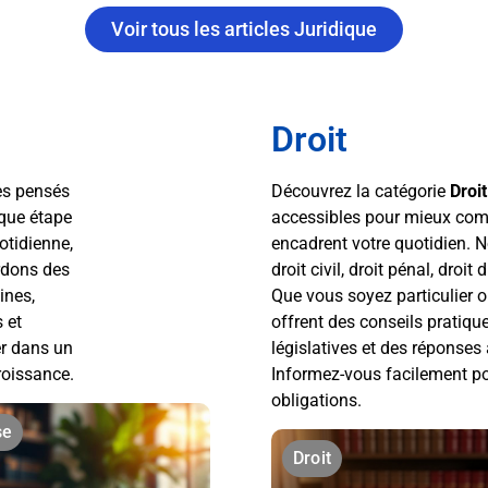
Voir tous les articles Juridique
Droit
les pensés
Découvrez la catégorie
Droit
aque étape
accessibles pour mieux comp
otidienne,
encadrent votre quotidien. N
rdons des
droit civil, droit pénal, droit 
ines,
Que vous soyez particulier 
 et
offrent des conseils pratiqu
er dans un
législatives et des réponses
roissance.
Informez-vous facilement pou
obligations.
se
Droit