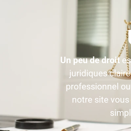
Un peu de droit
es
juridiques clair
professionnel ou
notre site vou
simpl