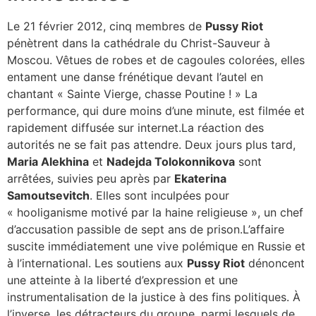
Le 21 février 2012, cinq membres de
Pussy Riot
pénètrent dans la cathédrale du Christ-Sauveur à
Moscou. Vêtues de robes et de cagoules colorées, elles
entament une danse frénétique devant l’autel en
chantant « Sainte Vierge, chasse Poutine ! » La
performance, qui dure moins d’une minute, est filmée et
rapidement diffusée sur internet.La réaction des
autorités ne se fait pas attendre. Deux jours plus tard,
Maria Alekhina
et
Nadejda Tolokonnikova
sont
arrêtées, suivies peu après par
Ekaterina
Samoutsevitch
. Elles sont inculpées pour
« hooliganisme motivé par la haine religieuse », un chef
d’accusation passible de sept ans de prison.L’affaire
suscite immédiatement une vive polémique en Russie et
à l’international. Les soutiens aux
Pussy Riot
dénoncent
une atteinte à la liberté d’expression et une
instrumentalisation de la justice à des fins politiques. À
l’inverse, les détracteurs du groupe, parmi lesquels de