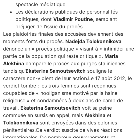
spectacle médiatique
Les déclarations publiques de personnalités
politiques, dont
Vladimir Poutine
, semblant
préjuger de l’issue du procès
Les plaidoiries finales des accusées deviennent des
moments forts du procès.
Nadejda Tolokonnikova
dénonce un « procès politique » visant à « intimider une
partie de la population qui reste critique ».
Maria
Alekhina
compare le procès aux purges staliniennes,
tandis qu’
Ekaterina Samoutsevitch
souligne le
caractère non-violent de leur action.Le 17 août 2012, le
verdict tombe : les trois femmes sont reconnues
coupables de « hooliganisme motivé par la haine
religieuse » et condamnées à deux ans de camp de
travail.
Ekaterina Samoutsevitch
voit sa peine
commuée en sursis en appel, mais
Alekhina
et
Tolokonnikova
sont envoyées dans des colonies
pénitentiaires.Ce verdict suscite de vives réactions
internationales. De nombreux gouvernements et