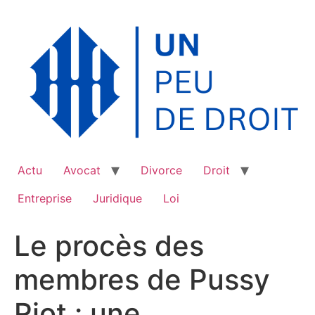
Aller
au
contenu
Actu
Avocat
Divorce
Droit
Entreprise
Juridique
Loi
Le procès des
membres de Pussy
Riot : une