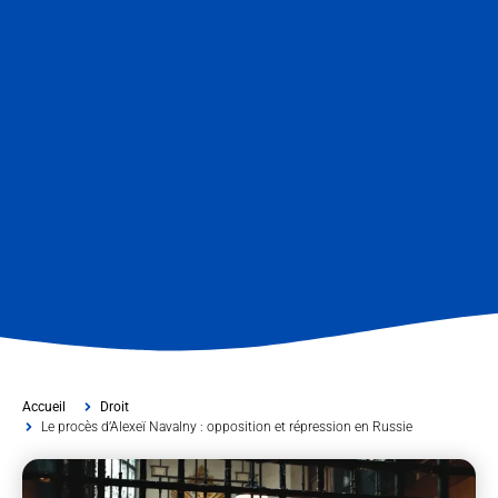
Accueil
Droit
Le procès d’Alexeï Navalny : opposition et répression en Russie