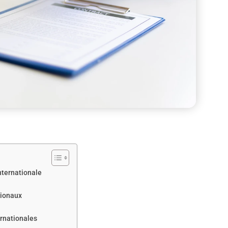
nternationale
tionaux
ernationales