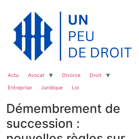
Aller
au
contenu
Actu
Avocat
Divorce
Droit
Entreprise
Juridique
Loi
Démembrement de
succession :
nouvelles règles sur