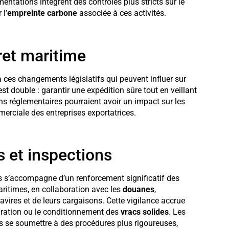
entations intègrent des contrôles plus stricts sur le
 l’
empreinte carbone
associée à ces activités.
ret maritime
 ces changements législatifs qui peuvent influer sur
 est double : garantir une expédition sûre tout en veillant
ons réglementaires pourraient avoir un impact sur les
erciale des entreprises exportatrices.
 et inspections
s s’accompagne d’un renforcement significatif des
aritimes, en collaboration avec les
douanes
,
 navires et de leurs cargaisons. Cette vigilance accrue
claration ou le conditionnement des
vracs solides
. Les
s se soumettre à des procédures plus rigoureuses,