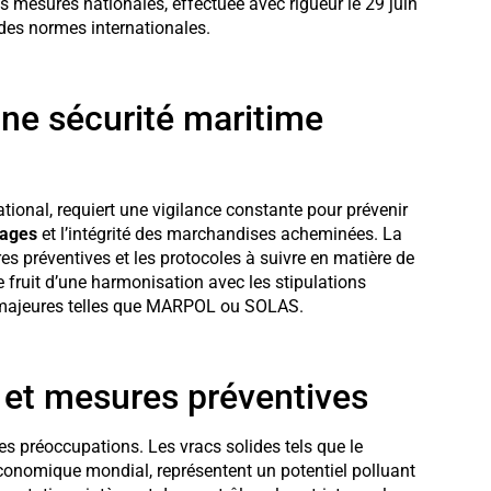
s mesures nationales, effectuée avec rigueur le 29 juin
 des normes internationales.
ne sécurité maritime
tional, requiert une vigilance constante pour prévenir
pages
et l’intégrité des marchandises acheminées. La
res préventives et les protocoles à suivre en matière de
e fruit d’une harmonisation avec les stipulations
s majeures telles que MARPOL ou SOLAS.
et mesures préventives
s préoccupations. Les vracs solides tels que le
économique mondial, représentent un potentiel polluant