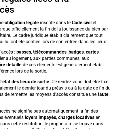
ccès
une
obligation légale
inscrite dans le
Code civil
et
arque officiellement la fin de la jouissance du bien par
étaire. Le cadre juridique établit clairement que tout
ui lui ont été confiés lors de son entrée dans les lieux.
d’accès :
passes
,
télécommandes
,
badges
,
cartes
éder au logement, aux parties communes, aux
ire détaillé
de ces éléments est généralement établi
érence lors de la sortie.
l’
état des lieux de sortie
. Ce rendez-vous doit être fixé
lement le dernier jour du préavis ou à la date de fin du
fus de remettre les moyens d’accès constitue une
faute
’accès ne signifie pas automatiquement la fin des
les éventuels
loyers impayés
,
charges locatives
en
sans cette restitution, le propriétaire se trouve dans