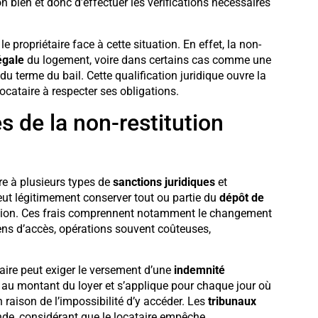
n bien et donc d’effectuer les vérifications nécessaires
e propriétaire face à cette situation. En effet, la non-
légale
du logement, voire dans certains cas comme une
du terme du bail. Cette qualification juridique ouvre la
locataire à respecter ses obligations.
 de la non-restitution
re à plusieurs types de
sanctions juridiques
et
 peut légitimement conserver tout ou partie du
dépôt de
uation. Ces frais comprennent notamment le changement
ns d’accès, opérations souvent coûteuses,
étaire peut exiger le versement d’une
indemnité
au montant du loyer et s’applique pour chaque jour où
n raison de l’impossibilité d’y accéder. Les
tribunaux
nde, considérant que le locataire empêche