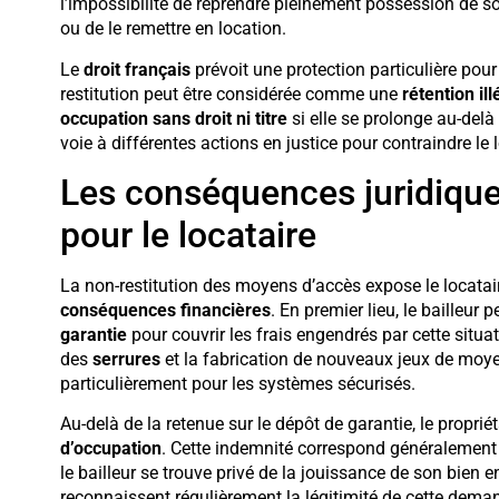
l’impossibilité de reprendre pleinement possession de so
ou de le remettre en location.
Le
droit français
prévoit une protection particulière pour l
restitution peut être considérée comme une
rétention il
occupation sans droit ni titre
si elle se prolonge au-delà 
voie à différentes actions en justice pour contraindre le 
Les conséquences juridiques
pour le locataire
La non-restitution des moyens d’accès expose le locatai
conséquences financières
. En premier lieu, le bailleur
garantie
pour couvrir les frais engendrés par cette sit
des
serrures
et la fabrication de nouveaux jeux de moye
particulièrement pour les systèmes sécurisés.
Au-delà de la retenue sur le dépôt de garantie, le propri
d’occupation
. Cette indemnité correspond généralement 
le bailleur se trouve privé de la jouissance de son bien e
reconnaissent régulièrement la légitimité de cette dema