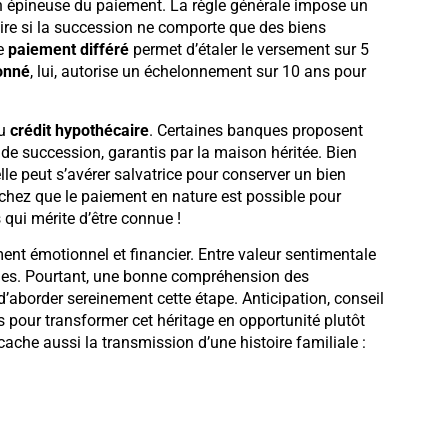
ion épineuse du paiement. La règle générale impose un
ire si la succession ne comporte que des biens
Le
paiement différé
permet d’étaler le versement sur 5
onné
, lui, autorise un échelonnement sur 10 ans pour
du
crédit hypothécaire
. Certaines banques proposent
de succession, garantis par la maison héritée. Bien
le peut s’avérer salvatrice pour conserver un bien
sachez que le paiement en nature est possible pour
qui mérite d’être connue !
nt émotionnel et financier. Entre valeur sentimentale
ches. Pourtant, une bonne compréhension des
aborder sereinement cette étape. Anticipation, conseil
s pour transformer cet héritage en opportunité plutôt
cache aussi la transmission d’une histoire familiale :