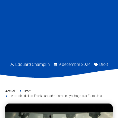
Edouard Champlin
9 décembre 2024
Droit
Accueil
Droit
Le procès de Leo Frank : antisémitisme et lynchage aux États-Unis