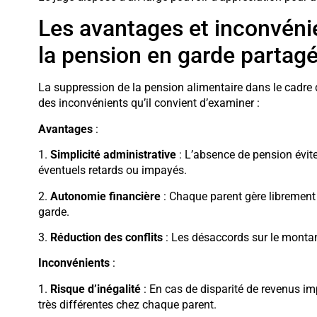
Les avantages et inconvéni
la pension en garde partag
La suppression de la pension alimentaire dans le cadre
des inconvénients qu’il convient d’examiner :
Avantages
:
1.
Simplicité administrative
: L’absence de pension évit
éventuels retards ou impayés.
2.
Autonomie financière
: Chaque parent gère librement 
garde.
3.
Réduction des conflits
: Les désaccords sur le montant
Inconvénients
:
1.
Risque d’inégalité
: En cas de disparité de revenus imp
très différentes chez chaque parent.