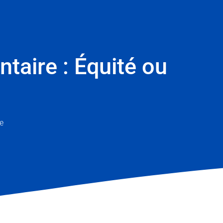
taire : Équité ou
e