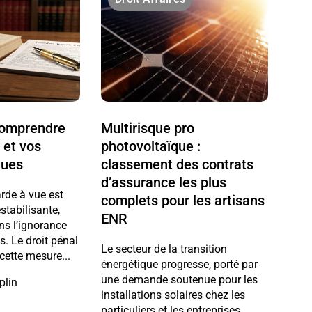
 comprendre
Multirisque pro
 et vos
photovoltaïque :
ques
classement des contrats
d’assurance les plus
arde à vue est
complets pour les artisans
stabilisante,
ENR
ns l’ignorance
ts. Le droit pénal
Le secteur de la transition
cette mesure...
énergétique progresse, porté par
une demande soutenue pour les
plin
installations solaires chez les
particuliers et les entreprises.