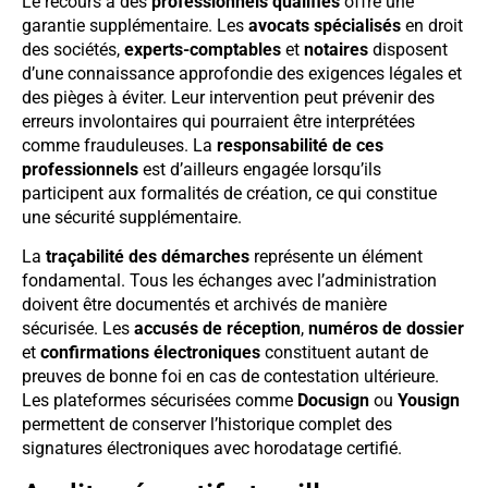
Le recours à des
professionnels qualifiés
offre une
garantie supplémentaire. Les
avocats spécialisés
en droit
des sociétés,
experts-comptables
et
notaires
disposent
d’une connaissance approfondie des exigences légales et
des pièges à éviter. Leur intervention peut prévenir des
erreurs involontaires qui pourraient être interprétées
comme frauduleuses. La
responsabilité de ces
professionnels
est d’ailleurs engagée lorsqu’ils
participent aux formalités de création, ce qui constitue
une sécurité supplémentaire.
La
traçabilité des démarches
représente un élément
fondamental. Tous les échanges avec l’administration
doivent être documentés et archivés de manière
sécurisée. Les
accusés de réception
,
numéros de dossier
et
confirmations électroniques
constituent autant de
preuves de bonne foi en cas de contestation ultérieure.
Les plateformes sécurisées comme
Docusign
ou
Yousign
permettent de conserver l’historique complet des
signatures électroniques avec horodatage certifié.