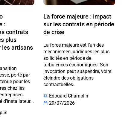
ro
La force majeure : impact
e :
sur les contrats en période
s contrats
de crise
es plus
La force majeure est l’un des
 les artisans
mécanismes juridiques les plus
sollicités en période de
turbulences économiques. Son
ransition
invocation peut suspendre, voire
esse, porté par
éteindre des obligations
enue pour les
contractuelles...
ires chez les
 entreprises.
Edouard Champlin
é d’installateur...
29/07/2026
plin