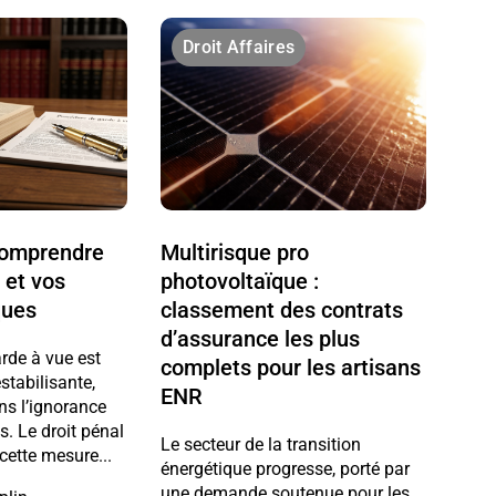
Droit Affaires
 comprendre
Multirisque pro
 et vos
photovoltaïque :
ques
classement des contrats
d’assurance les plus
arde à vue est
complets pour les artisans
stabilisante,
ENR
ns l’ignorance
ts. Le droit pénal
Le secteur de la transition
cette mesure...
énergétique progresse, porté par
une demande soutenue pour les