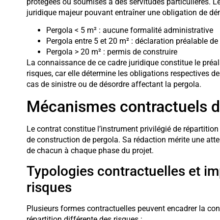
protégées ou soumises à des servitudes particulières. Le
juridique majeur pouvant entraîner une obligation de dé
Pergola < 5 m² : aucune formalité administrative
Pergola entre 5 et 20 m² : déclaration préalable de
Pergola > 20 m² : permis de construire
La connaissance de ce cadre juridique constitue le préal
risques, car elle détermine les obligations respectives de
cas de sinistre ou de désordre affectant la pergola.
Mécanismes contractuels du
Le contrat constitue l’instrument privilégié de répartition
de construction de pergola. Sa rédaction mérite une atten
de chacun à chaque phase du projet.
Typologies contractuelles et imp
risques
Plusieurs formes contractuelles peuvent encadrer la co
répartition différente des risques :