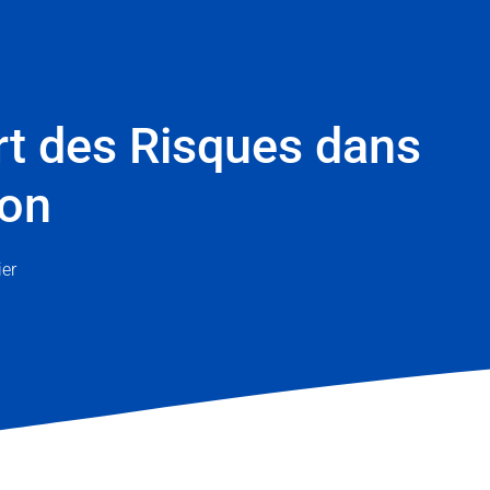
rt des Risques dans
ion
er