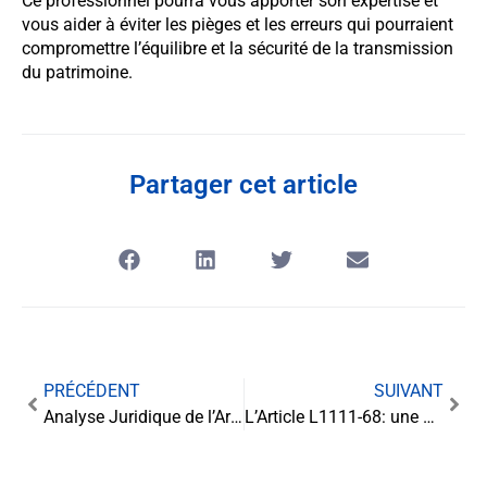
Ce professionnel pourra vous apporter son expertise et
vous aider à éviter les pièges et les erreurs qui pourraient
compromettre l’équilibre et la sécurité de la transmission
du patrimoine.
Partager cet article
PRÉCÉDENT
SUIVANT
Analyse Juridique de l’Article L1111-67: Le Droit à l’Information Judiciaire, entre transparence et protection des droits individuels
L’Article L1111-68: une garantie essentielle pour les droits de la défense en matière de saisie