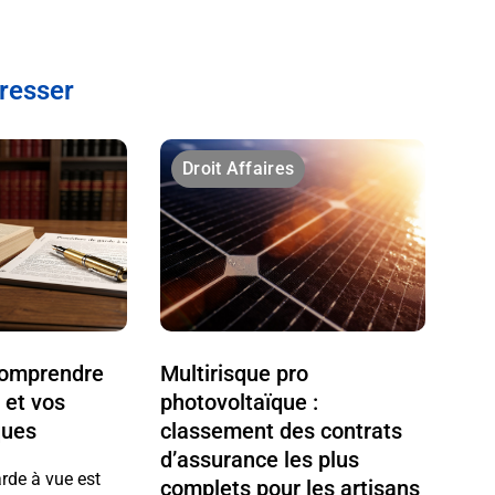
éresser
Droit Affaires
 comprendre
Multirisque pro
 et vos
photovoltaïque :
ques
classement des contrats
d’assurance les plus
arde à vue est
complets pour les artisans