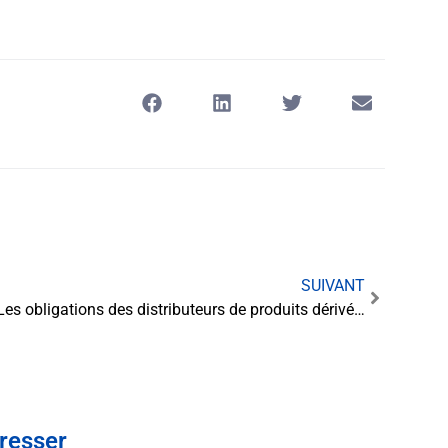
SUIVANT
Les obligations des distributeurs de produits dérivés de cigarette puff en matière de production
éresser