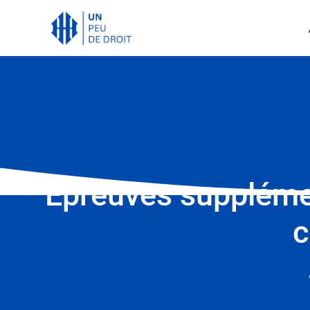
Épreuves supplémen
c