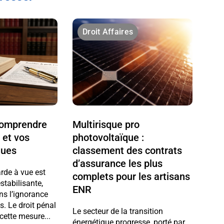
Droit Affaires
 comprendre
Multirisque pro
 et vos
photovoltaïque :
ques
classement des contrats
d’assurance les plus
arde à vue est
complets pour les artisans
stabilisante,
ENR
ns l’ignorance
ts. Le droit pénal
Le secteur de la transition
cette mesure...
énergétique progresse, porté par