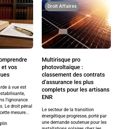
Droit Affaires
 comprendre
Multirisque pro
 et vos
photovoltaïque :
ques
classement des contrats
d’assurance les plus
arde à vue est
complets pour les artisans
stabilisante,
ENR
ns l’ignorance
ts. Le droit pénal
Le secteur de la transition
cette mesure...
énergétique progresse, porté par
une demande soutenue pour les
plin
installations solaires chez les