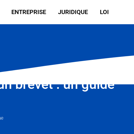
ENTREPRISE
JURIDIQUE
LOI
n brevet : un guide
ue