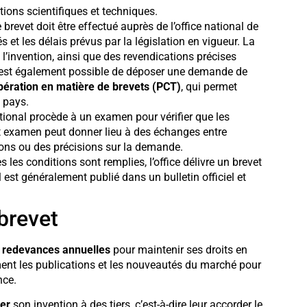
ations scientifiques et techniques.
revet doit être effectué auprès de l’office national de
s et les délais prévus par la législation en vigueur. La
l’invention, ainsi que des revendications précises
Il est également possible de déposer une demande de
opération en matière de brevets (PCT)
, qui permet
 pays.
tional procède à un examen pour vérifier que les
et examen peut donner lieu à des échanges entre
ations ou des précisions sur la demande.
 les conditions sont remplies, l’office délivre un brevet
l est généralement publié dans un bulletin officiel et
 brevet
e
redevances annuelles
pour maintenir ses droits en
rement les publications et les nouveautés du marché pour
nce.
ier
son invention à des tiers, c’est-à-dire leur accorder le