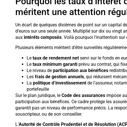
Pourquoi les taux d’intérêt 
méritent une attention régu
Un écart de quelques dixièmes de point sur un capital d
d’euros sur une seule année. Multiplié sur dix ou vingt an
aux
intérêts composés
. Voilà pourquoi l’inattention sur
Plusieurs éléments méritent d’être surveillés régulièrement
Le
taux de rendement net
servi sur le fonds en e
Le
taux minimum garanti
prévu au contrat, qui fi
Le niveau de
participation aux bénéfices
redistrib
Les
frais de gestion annuels
, qui réduisent méca
La
politique d’investissement
de l’assureur, notam
portefeuille
Sur le plan juridique, le
Code des assurances
impose au
participation aux bénéfices. Ce cadre protège les assuré
garantit pas un niveau de performance précis. La responsa
souscripteur, ou de son conseiller.
L’
Autorité de Contrôle Prudentiel et de Résolution (AC