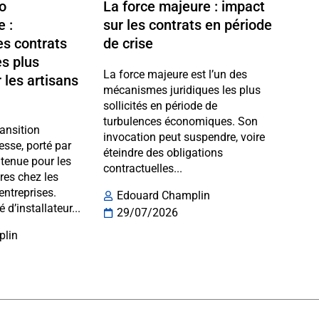
ro
La force majeure : impact
e :
sur les contrats en période
s contrats
de crise
es plus
La force majeure est l’un des
 les artisans
mécanismes juridiques les plus
sollicités en période de
turbulences économiques. Son
ransition
invocation peut suspendre, voire
esse, porté par
éteindre des obligations
enue pour les
contractuelles...
ires chez les
 entreprises.
Edouard Champlin
é d’installateur...
29/07/2026
plin