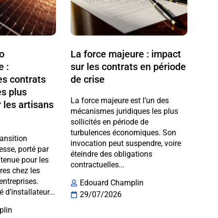
ro
La force majeure : impact
e :
sur les contrats en période
s contrats
de crise
es plus
La force majeure est l’un des
 les artisans
mécanismes juridiques les plus
sollicités en période de
turbulences économiques. Son
ransition
invocation peut suspendre, voire
esse, porté par
éteindre des obligations
enue pour les
contractuelles...
ires chez les
 entreprises.
Edouard Champlin
é d’installateur...
29/07/2026
plin