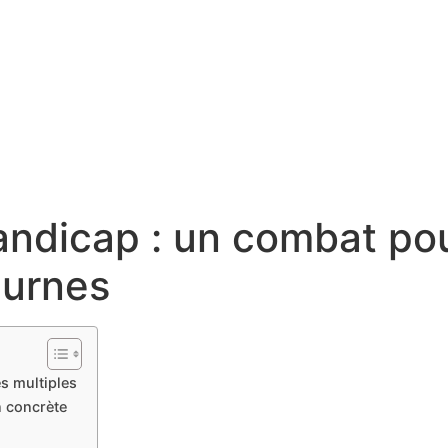
andicap : un combat pou
 urnes
s multiples
n concrète