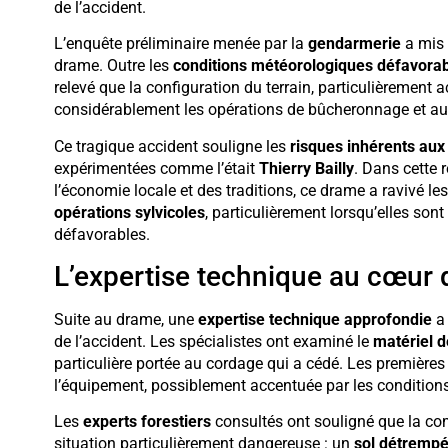
de l’accident.
L’enquête préliminaire menée par la
gendarmerie
a mis 
drame. Outre les
conditions météorologiques défavora
relevé que la configuration du terrain, particulièrement
considérablement les opérations de bûcheronnage et aurait
Ce tragique accident souligne les
risques inhérents aux 
expérimentées comme l’était
Thierry Bailly
. Dans cette 
l’économie locale et des traditions, ce drame a ravivé l
opérations sylvicoles
, particulièrement lorsqu’elles son
défavorables.
L’expertise technique au cœur 
Suite au drame, une
expertise technique approfondie
a 
de l’accident. Les spécialistes ont examiné le
matériel 
particulière portée au cordage qui a cédé. Les première
l’équipement, possiblement accentuée par les condition
Les
experts forestiers
consultés ont souligné que la com
situation particulièrement dangereuse : un
sol détremp