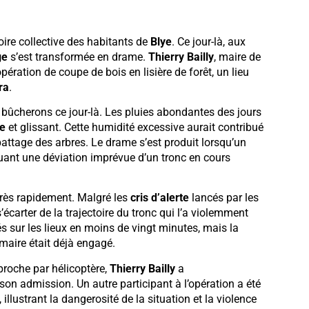
re collective des habitants de
Blye
. Ce jour-là, aux
ge
s’est transformée en drame.
Thierry Bailly
, maire de
ération de coupe de bois en lisière de forêt, un lieu
ra
.
 bûcherons ce jour-là. Les pluies abondantes des jours
le
et glissant. Cette humidité excessive aurait contribué
abattage des arbres. Le drame s’est produit lorsqu’un
quant une déviation imprévue d’un tronc en cours
 très rapidement. Malgré les
cris d’alerte
lancés par les
écarter de la trajectoire du tronc qui l’a violemment
és sur les lieux en moins de vingt minutes, mais la
 maire était déjà engagé.
proche par hélicoptère,
Thierry Bailly
a
 admission. Un autre participant à l’opération a été
llustrant la dangerosité de la situation et la violence