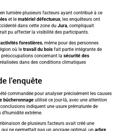
en lumière plusieurs facteurs ayant contribué à ce
bles
et le
matériel défectueux
, les enquêteurs ont
 accidenté dans cette zone du
Jura
, compliquait
 pu affecter la visibilité des participants.
activités forestières
, même pour des personnes
région où le
travail du bois
fait partie intégrante de
es préoccupations concernant la
sécurité des
t réalisées dans des conditions climatiques
de l’enquête
été commandée pour analyser précisément les causes
de bûcheronnage
utilisé ce jour-là, avec une attention
s conclusions indiquent une usure prématurée de
s d’humidité extrême.
binaison de plusieurs facteurs avait créé une
é
qui ne permettait pas un ancrage optimal, un
arbre