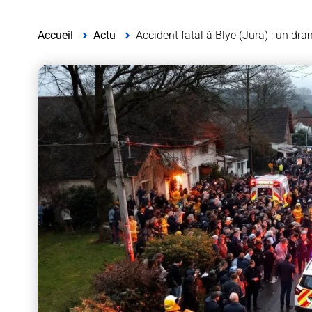
Accueil
Actu
Accident fatal à Blye (Jura) : un d