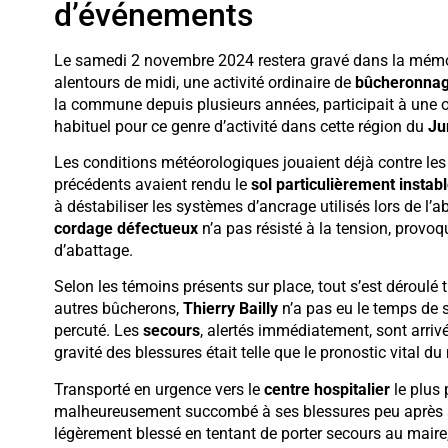
d’événements
Le samedi 2 novembre 2024 restera gravé dans la mémoi
alentours de midi, une activité ordinaire de
bûcheronna
la commune depuis plusieurs années, participait à une op
habituel pour ce genre d’activité dans cette région du
Ju
Les conditions météorologiques jouaient déjà contre les
précédents avaient rendu le
sol particulièrement instab
à déstabiliser les systèmes d’ancrage utilisés lors de l’
cordage défectueux
n’a pas résisté à la tension, provo
d’abattage.
Selon les témoins présents sur place, tout s’est déroulé
autres bûcherons,
Thierry Bailly
n’a pas eu le temps de s’
percuté. Les
secours
, alertés immédiatement, sont arriv
gravité des blessures était telle que le pronostic vital du
Transporté en urgence vers le
centre hospitalier
le plus 
malheureusement succombé à ses blessures peu après son
légèrement blessé en tentant de porter secours au maire, i