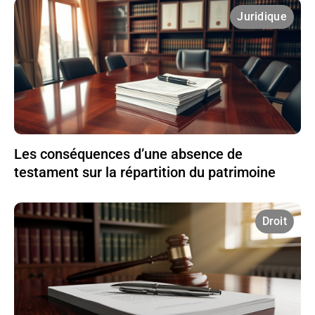
Juridique
Les conséquences d’une absence de
testament sur la répartition du patrimoine
Droit