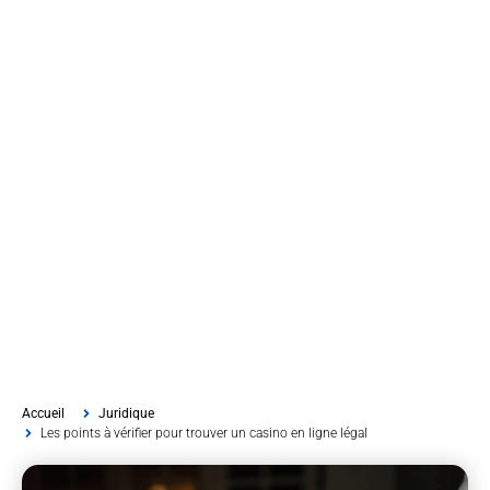
Accueil
Juridique
Les points à vérifier pour trouver un casino en ligne légal